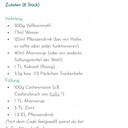
Zutaten (8 Stück)
Hefeteig
300g Vollkornmehl
73ml Wasser
125ml Pflanzendrink (bei mir Hafer, 
es sollte aber jeder funktionieren)
40ml Ahornsirup (oder ein anderes 
Süßungsmittel der Wahl)
1 TL Kokosöl (flüssig)
3,5g bzw. 1/2 Päckchen Trockenhefe
Füllung
100g Cashewnüsse (z.B. 
Cashewbruch von 
KoRo
 *)
1 TL Ahornsirup
3 TL Zimt
1-2 EL Pflanzendrink
(*mit dem Code feelgood5 sparst du bei 