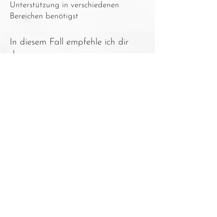
Unterstützung in verschiedenen
Bereichen benötigst
In diesem Fall empfehle ich dir
das
Coaching Paket
Angebot
Sprechstunde anfragen
Spare -10% mit der V-Card
Du bist Mitglied der Veganen
Gesellschaft Österreich?