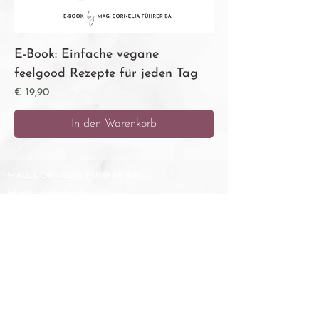
E-Book: Einfache vegane
feelgood Rezepte für jeden Tag
Preis
€ 19,90
In den Warenkorb
MAG. CORNELIA FÜHRER BA
info@eatwhatfeelsgood.net
Tel. +43 681/844 77 994
HILFREICHE LINKS
Partnerfirmen