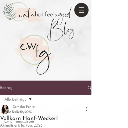
Blog
Beitrag
Alle Beiträge
Cornelia Führer
Alle Beiträge
9. Sept. 2020
Vollkorn Hanf-Weckerl
Ernährungswissen
Aktualisiert:
16. Feb. 2023