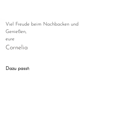
Viel Freude beim Nachbacken und 
Genießen,
eure
Cornelia
Dazu passt:
Hummus classic
Azukibohnen Hummus
Mediterraner roter Linsen-Aufstrich