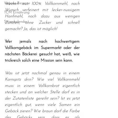
Vegane Rezepte
Weckerl aus 100% Vollkornmehl, nach 
Wunsch verfeinert mit lecker-nussigem 
TCM Ernährung
Hanfmehl, noch dazu aus wenigen 
Saisonkalender
Zutaten, ohne Zucker und schnell 
gemacht? Ja, das ist möglich!
Wer jemals nach hochwertigem 
Vollkorngebäck im Supermarkt oder der 
nächsten Bäckerei gesucht hat, weiß, wie 
trickreich solch eine Mission sein kann.
Was ist jetzt nochmal genau in einem 
Kornspitz drin? Wie viel Vollkornmehl 
muss in einem Vollkornbrot eigentlich 
stecken und an welcher Stelle darf es in 
der Zutatenliste gereiht sein? Ist es jetzt 
eigentlich gut, wenn viele Samen ein 
Gebäck zieren? Wie braun darf die Farbe 
des Gebäcks sein, dass es als 