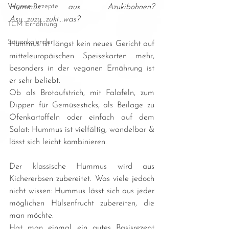
Vegane Rezepte
Hummus aus Azukibohnen? 
Asu...zuzu...zuki...was?
TCM Ernährung
Saisonkalender
Hummus ist längst kein neues Gericht auf 
mitteleuropäischen Speisekarten mehr, 
besonders in der veganen Ernährung ist 
er sehr beliebt.
Ob als Brotaufstrich, mit Falafeln, zum 
Dippen für Gemüsesticks, als Beilage zu 
Ofenkartoffeln oder einfach auf dem 
Salat: Hummus ist vielfältig, wandelbar & 
lässt sich leicht kombinieren.
Der klassische Hummus wird aus 
Kichererbsen zubereitet. Was viele jedoch 
nicht wissen: Hummus lässt sich aus jeder 
möglichen Hülsenfrucht zubereiten, die 
man möchte.
Hat man einmal ein gutes Basisrezept 