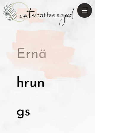
Ernä
hrun
gs