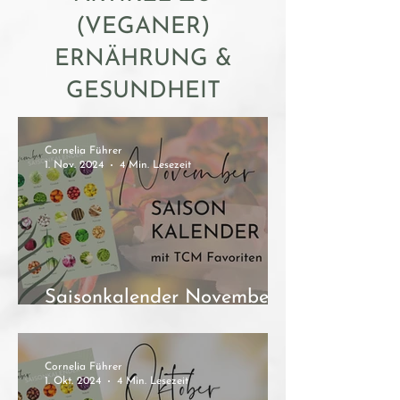
(VEGANER)
ERNÄHRUNG &
GESUNDHEIT
Cornelia Führer
1. Nov. 2024
4 Min. Lesezeit
Saisonkalender November
inkl. TCM Favoriten
Cornelia Führer
1. Okt. 2024
4 Min. Lesezeit