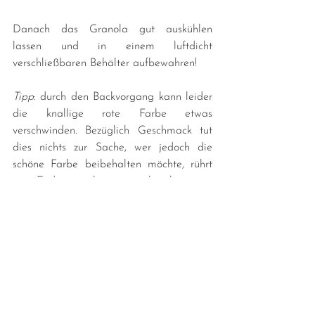
Danach das Granola gut auskühlen 
lassen und in einem luftdicht 
verschließbaren Behälter aufbewahren!
Tipp
: durch den Backvorgang kann leider 
die knallige rote Farbe etwas 
verschwinden. Bezüglich Geschmack tut 
dies nichts zur Sache, wer jedoch die 
schöne Farbe beibehalten möchte, rührt 
am Ende am besten nochmals etwas 
Beerenpulver in das Granola ein!