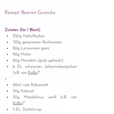
Rezept Beeren-Granola
Zutaten (für 1 Blech)
250g Haferflocken
130g gesprosster Buchweizen
80g Leinsamen ganz
90g Mohn
60g Mandeln (grob gehackt)
6 EL schwarzes Johannisbeerpulver 
(z.B. von 
KoRo
)*
+
40ml rote Rübensaft
50g Kokosöl
50g Mandelmus weiß (z.B. von 
KoRo
)*
3 EL Dattelsirup