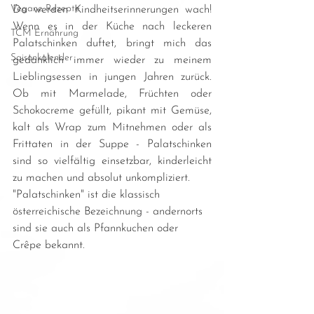
Vegane Rezepte
Da werden Kindheitserinnerungen wach! 
Wenn es in der Küche nach leckeren 
TCM Ernährung
Palatschinken duftet, bringt mich das 
Saisonkalender
gedanklich immer wieder zu meinem 
Lieblingsessen in jungen Jahren zurück. 
Ob mit Marmelade, Früchten oder 
Schokocreme gefüllt, pikant mit Gemüse, 
kalt als Wrap zum Mitnehmen oder als 
Frittaten in der Suppe - Palatschinken 
sind so vielfältig einsetzbar, kinderleicht 
zu machen und absolut unkompliziert.
"Palatschinken" ist die klassisch 
österreichische Bezeichnung - andernorts 
sind sie auch als Pfannkuchen oder 
Crêpe bekannt.