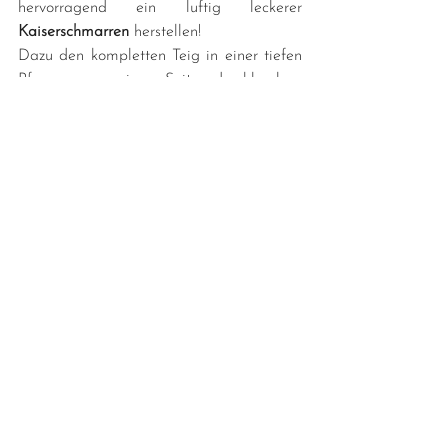
hervorragend ein luftig leckerer 
Kaiserschmarren
 herstellen!
Dazu den kompletten Teig in einer tiefen 
Pfanne von einer Seite durchbacken, 
wenden, weiterbacken und dann mit dem 
Pfannenwender in kleine Stücke reißen. 
Dazu passt Apfelmus oder 
Zwetschgenröster.
Viel Freude beim Ausprobieren und 
Genießen!
Vegane Rezepte