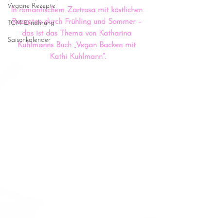
Vegane Rezepte
In romantischem Zartrosa mit köstlichen 
Rezepten durch Frühling und Sommer – 
TCM Ernährung
das ist das Thema von Katharina 
Saisonkalender
Kuhlmanns Buch „Vegan Backen mit 
Kathi Kuhlmann“.