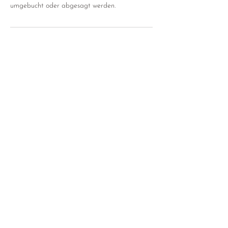
umgebucht oder abgesagt werden.
Kontaktangaben
+43 68184477994
info@eatwhatfeelsgood.net
Kapuzinerstraße 34, Hollabrunn, Austria
MAG. CORNELIA FÜHRER BA
info@eatwhatfeelsgood.net
Tel. +43 681/844 77 994
HILFREICHE LINKS