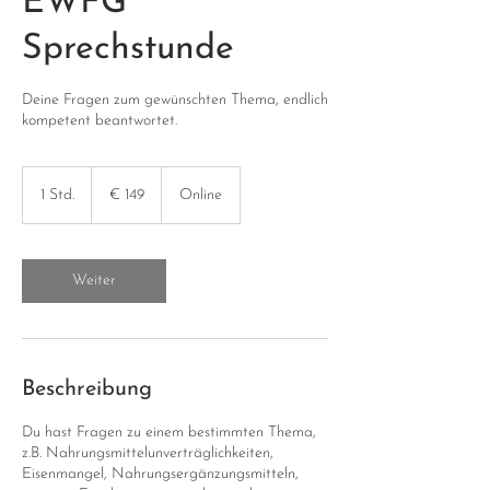
EWFG
Sprechstunde
Deine Fragen zum gewünschten Thema, endlich
kompetent beantwortet.
149
Euro
1 Std.
1
€ 149
Online
S
t
d
Weiter
Beschreibung
Du hast Fragen zu einem bestimmten Thema,
z.B. Nahrungsmittelunverträglichkeiten,
Eisenmangel, Nahrungsergänzungsmitteln,