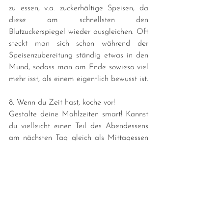
zu essen, v.a. zuckerhältige Speisen, da 
diese am schnellsten den 
Blutzuckerspiegel wieder ausgleichen. Oft 
steckt man sich schon während der 
Speisenzubereitung ständig etwas in den 
Mund, sodass man am Ende sowieso viel 
mehr isst, als einem eigentlich bewusst ist.
8. Wenn du Zeit hast, koche vor!
Gestalte deine Mahlzeiten smart! Kannst 
du vielleicht einen Teil des Abendessens 
am nächsten Tag gleich als Mittagessen 
mit in die Arbeit bringen? Hast du 
eventuell am Wochenende Zeit, um schon 
das eine oder andere Gericht 
vorzubereiten, das sich etwas länger im 
Kühlschrank hält und sich schnell und 
leicht aufwärmen lässt?