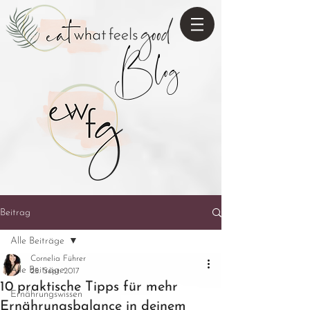
Blog
Beitrag
Alle Beiträge
Cornelia Führer
Alle Beiträge
25. Sept. 2017
10 praktische Tipps für mehr
Ernährungswissen
Ernährungsbalance in deinem