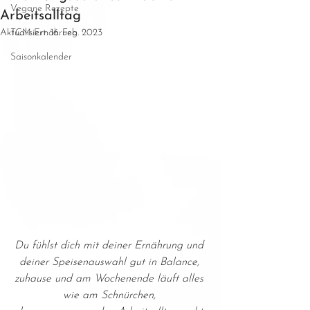
Vegane Rezepte
Arbeitsalltag
Aktualisiert:
TCM Ernährung
16. Feb. 2023
Saisonkalender
Du fühlst dich mit deiner Ernährung und 
deiner Speisenauswahl gut in Balance, 
zuhause und am Wochenende läuft alles 
wie am Schnürchen, 