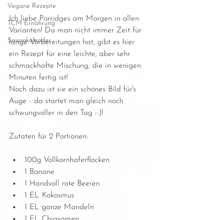
Vegane Rezepte
Ich liebe Porridges am Morgen in allen 
TCM Ernährung
Varianten! Da man nicht immer Zeit für 
Saisonkalender
lange Vorbereitungen hat, gibt es hier 
ein Rezept für eine leichte, aber sehr 
schmackhafte Mischung, die in wenigen 
Minuten fertig ist!
Noch dazu ist sie ein schönes Bild für's 
Auge - da startet man gleich noch 
schwungvoller in den Tag :-)!
Zutaten für 2 Portionen:
100g Vollkornhaferflocken  
1 Banane  
1 Handvoll rote Beeren  
1 EL Kokosmus  
1 EL ganze Mandeln  
1 EL Chiasamen  